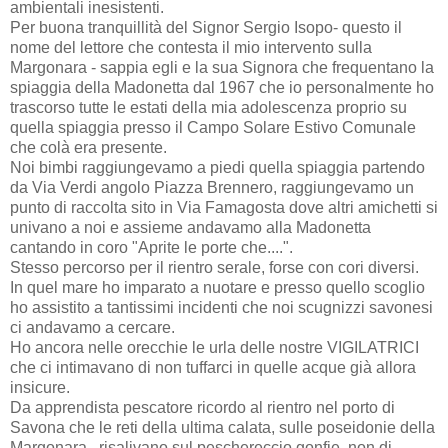
ambientali inesistenti.
Per buona tranquillità del Signor Sergio Isopo- questo il
nome del lettore che contesta il mio intervento sulla
Margonara - sappia egli e la sua Signora che frequentano la
spiaggia della Madonetta dal 1967 che io personalmente ho
trascorso tutte le estati della mia adolescenza proprio su
quella spiaggia presso il Campo Solare Estivo Comunale
che colà era presente.
Noi bimbi raggiungevamo a piedi quella spiaggia partendo
da Via Verdi angolo Piazza Brennero, raggiungevamo un
punto di raccolta sito in Via Famagosta dove altri amichetti si
univano a noi e assieme andavamo alla Madonetta
cantando in coro "Aprite le porte che....".
Stesso percorso per il rientro serale, forse con cori diversi.
In quel mare ho imparato a nuotare e presso quello scoglio
ho assistito a tantissimi incidenti che noi scugnizzi savonesi
ci andavamo a cercare.
Ho ancora nelle orecchie le urla delle nostre VIGILATRICI
che ci intimavano di non tuffarci in quelle acque già allora
insicure.
Da apprendista pescatore ricordo al rientro nel porto di
Savona che le reti della ultima calata, sulle poseidonie della
Margonara , risalivano sul peschereccio gonfie, non di