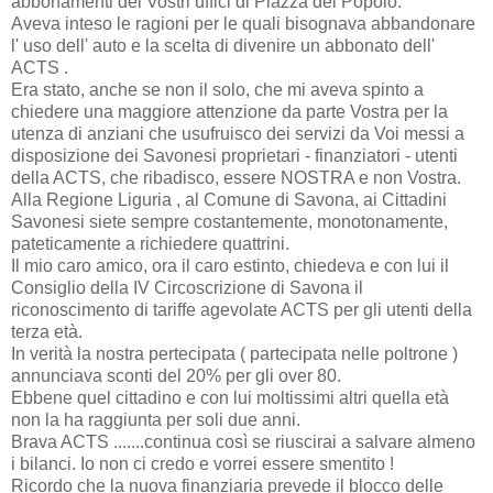
abbonamenti dei Vostri uffici di Piazza del Popolo.
Aveva inteso le ragioni per le quali bisognava abbandonare
l' uso dell' auto e la scelta di divenire un abbonato dell'
ACTS .
Era stato, anche se non il solo, che mi aveva spinto a
chiedere una maggiore attenzione da parte Vostra per la
utenza di anziani che usufruisco dei servizi da Voi messi a
disposizione dei Savonesi proprietari - finanziatori - utenti
della ACTS, che ribadisco, essere NOSTRA e non Vostra.
Alla Regione Liguria , al Comune di Savona, ai Cittadini
Savonesi siete sempre costantemente, monotonamente,
pateticamente a richiedere quattrini.
Il mio caro amico, ora il caro estinto, chiedeva e con lui il
Consiglio della IV Circoscrizione di Savona il
riconoscimento di tariffe agevolate ACTS per gli utenti della
terza età.
In verità la nostra pertecipata ( partecipata nelle poltrone )
annunciava sconti del 20% per gli over 80.
Ebbene quel cittadino e con lui moltissimi altri quella età
non la ha raggiunta per soli due anni.
Brava ACTS .......continua così se riuscirai a salvare almeno
i bilanci. Io non ci credo e vorrei essere smentito !
Ricordo che la nuova finanziaria prevede il blocco delle