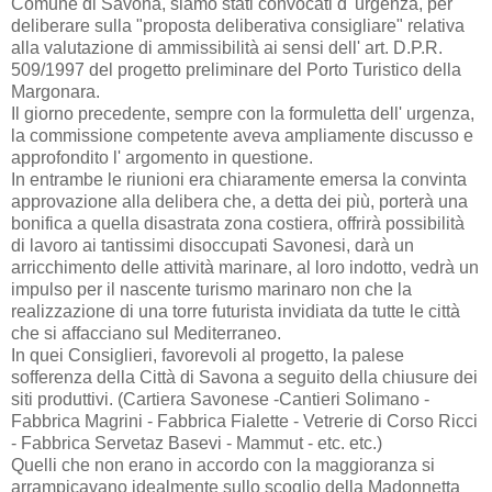
Comune di Savona, siamo stati convocati d' urgenza, per
deliberare sulla "proposta deliberativa consigliare" relativa
alla valutazione di ammissibilità ai sensi dell' art. D.P.R.
509/1997 del progetto preliminare del Porto Turistico della
Margonara.
Il giorno precedente, sempre con la formuletta dell' urgenza,
la commissione competente aveva ampliamente discusso e
approfondito l' argomento in questione.
In entrambe le riunioni era chiaramente emersa la convinta
approvazione alla delibera che, a detta dei più, porterà una
bonifica a quella disastrata zona costiera, offrirà possibilità
di lavoro ai tantissimi disoccupati Savonesi, darà un
arricchimento delle attività marinare, al loro indotto, vedrà un
impulso per il nascente turismo marinaro non che la
realizzazione di una torre futurista invidiata da tutte le città
che si affacciano sul Mediterraneo.
In quei Consiglieri, favorevoli al progetto, la palese
sofferenza della Città di Savona a seguito della chiusure dei
siti produttivi. (Cartiera Savonese -Cantieri Solimano -
Fabbrica Magrini - Fabbrica Fialette - Vetrerie di Corso Ricci
- Fabbrica Servetaz Basevi - Mammut - etc. etc.)
Quelli che non erano in accordo con la maggioranza si
arrampicavano idealmente sullo scoglio della Madonnetta