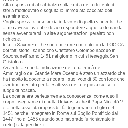
Alla risposta ed al sobbalzo sulla sedia della docente di
storia medioevale è seguita la immediata cacciata dell'
esaminando.
Voglio spezzare una lancia in favore di quello studente che,
a mio avviso, avrebbe dovuto rispondere a quella domanda
senza avventurarsi in altre argomentazioni peraltro non
richieste.
Infatti i Savonesi, che sono persone coerenti con la LOGICA
dei fatti storici, sanno che Cristoforo Colombo nacque in
Savona nell' anno 1451 nel giorno in cui si festeggia San
Cristoforo.
Avventurarsi nella indicazione della paternità dell'
Ammiraglio del Grande Mare Oceano è stato un azzardo che
ha indotto la docente a negargli quel voto di 30 con lode che
avrebbe meritato per la esattezza della risposta sul solo
luogo di nascita.
La docente era perfettamente a conoscenza, come tutto il
corpo insegnante di quella Università che il Papa Niccolò V
era nella assoluta impossibilità di generare un figlio nel
1451 perchè impegnato in Roma sul Soglio Pontificio dal
1447 fino al 1455 quando suo malgrado fu richiamato in
cielo ( si fa per dire ).