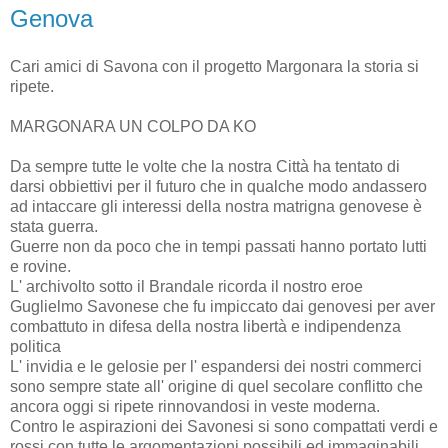
Genova
Cari amici di Savona con il progetto Margonara la storia si
ripete.
MARGONARA UN COLPO DA KO
Da sempre tutte le volte che la nostra Città ha tentato di
darsi obbiettivi per il futuro che in qualche modo andassero
ad intaccare gli interessi della nostra matrigna genovese è
stata guerra.
Guerre non da poco che in tempi passati hanno portato lutti
e rovine.
L' archivolto sotto il Brandale ricorda il nostro eroe
Guglielmo Savonese che fu impiccato dai genovesi per aver
combattuto in difesa della nostra libertà e indipendenza
politica
L' invidia e le gelosie per l' espandersi dei nostri commerci
sono sempre state all' origine di quel secolare conflitto che
ancora oggi si ripete rinnovandosi in veste moderna.
Contro le aspirazioni dei Savonesi si sono compattati verdi e
rossi con tutte le argomentazioni possibili ed immaginabili.