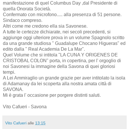
manifestazione di quel Columbus Day ,dal Presidente di
quella Onorata Società.
Confermato con microfono..... alla presenza di 51 persone.
Sindaco compreso.
Altri come me credono ella sia Savonese.
A tutte le certezze dichiarate, nei secoli precedenti, si
aggiunge oggi ulteriore prova in un volume Spagnolo scritto
da una grande studiosa " Guadalupe Chocano Higueras" ed
edito dalla " Real Academia De La Mar".
Quel Volume che si intitola "LA CUNA Y ORIGENES DE
CRISTOBAL COLON" porta, in copertina, per l' orgoglio di
noi Savonesi la immagine della Savona di quei gloriosi
tempi.
A Lei Ammiraglio un grande grazie per aver intitolato la isola
di Adamanay da lei scoperta alla nostra amata città di
SAVONA.
Mi è grata l' occasione per porgere distinti saluti.
Vito Cafueri - Savona
Vito Cafueri
alle
13:15