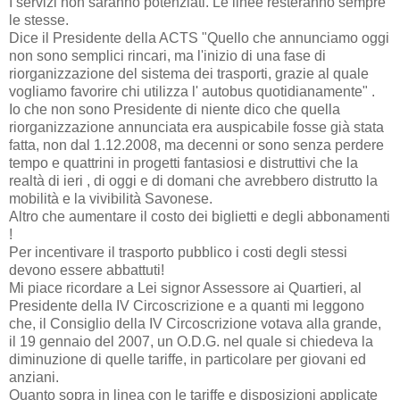
I servizi non saranno potenziati. Le linee resteranno sempre
le stesse.
Dice il Presidente della ACTS "Quello che annunciamo oggi
non sono semplici rincari, ma l'inizio di una fase di
riorganizzazione del sistema dei trasporti, grazie al quale
vogliamo favorire chi utilizza l' autobus quotidianamente" .
Io che non sono Presidente di niente dico che quella
riorganizzazione annunciata era auspicabile fosse già stata
fatta, non dal 1.12.2008, ma decenni or sono senza perdere
tempo e quattrini in progetti fantasiosi e distruttivi che la
realtà di ieri , di oggi e di domani che avrebbero distrutto la
mobilità e la vivibilità Savonese.
Altro che aumentare il costo dei biglietti e degli abbonamenti
!
Per incentivare il trasporto pubblico i costi degli stessi
devono essere abbattuti!
Mi piace ricordare a Lei signor Assessore ai Quartieri, al
Presidente della IV Circoscrizione e a quanti mi leggono
che, il Consiglio della IV Circoscrizione votava alla grande,
il 19 gennaio del 2007, un O.D.G. nel quale si chiedeva la
diminuzione di quelle tariffe, in particolare per giovani ed
anziani.
Quanto sopra in linea con le tariffe e disposizioni applicate