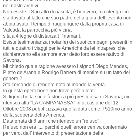
nei nostri archivi.
Non esiste il Suo atto di nascita, è ben vero, ma ritengo ciò
sia dovuto al fatto che suo padre nella gioia dell' evento non
abbia avuto il tempo di raggiungere dalla propria casa di
Valcada la parrocchia più vicina
sita a 4 leghe di distanza ( Priamar ).
Esiste testimonianza (notarile) dei suoi compagni presenti in
tutti e quattro i viaggi per le Americhe da lei intrapresi che
dichiaravano ella sempre aver detto loro essere nativo di
Savona.
Mi chiedo quale ragione avessero i signori Diego Mendes,
Pietro de Arana e Rodrigo Barrera di mentire su un fatto del
genere ?
Sto cercando di rendere noto al mondo la verità.
In questa operazione non trovo però alleati.
Si figuri che la società storica più prestigiosa di Savona, mi
riferisco alla "LA CAMPANASSA" in occasione del 12
Ottobre 2008 pubblicizzava quella data come il 510mo anno
della scoperta della America.
Data errata di 6 anni che ritenevo un "refuso".
Refuso non era ......perchè quell' errore veniva confermato
per vero, dall' intervento di presentazione della