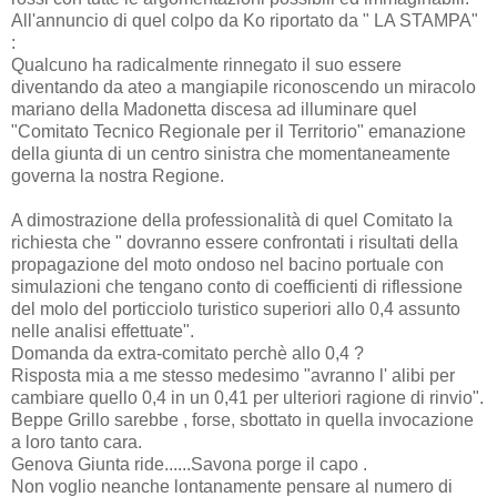
All'annuncio di quel colpo da Ko riportato da " LA STAMPA"
:
Qualcuno ha radicalmente rinnegato il suo essere
diventando da ateo a mangiapile riconoscendo un miracolo
mariano della Madonetta discesa ad illuminare quel
"Comitato Tecnico Regionale per il Territorio" emanazione
della giunta di un centro sinistra che momentaneamente
governa la nostra Regione.
A dimostrazione della professionalità di quel Comitato la
richiesta che " dovranno essere confrontati i risultati della
propagazione del moto ondoso nel bacino portuale con
simulazioni che tengano conto di coefficienti di riflessione
del molo del porticciolo turistico superiori allo 0,4 assunto
nelle analisi effettuate".
Domanda da extra-comitato perchè allo 0,4 ?
Risposta mia a me stesso medesimo "avranno l' alibi per
cambiare quello 0,4 in un 0,41 per ulteriori ragione di rinvio".
Beppe Grillo sarebbe , forse, sbottato in quella invocazione
a loro tanto cara.
Genova Giunta ride......Savona porge il capo .
Non voglio neanche lontanamente pensare al numero di