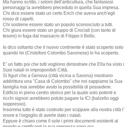
Ma hanno scritto, i soloni dell'anticultura, che fantasiosi
personaggi la avrebbero preceduto in quella Sua impresa.
Chi dice essere stato un certo Erich che aveva anch'egli
rosso di capelli.
Chi sostiene essere stato un popolo sconosciuto a tutti.
Chi giura essere stato un gruppo di Crociati (con tanto di
tesoro) in fuga dal massacro di Filippo il Bello.
Io dico soltanto che il nuovo continente è stato scoperto solo
quando lei (Cristoforo Colombo Savonese) lo ha scoperto.
E' un fatto poi che tutti vogliono dimostrare che Ella ha visto i
Suoi natali in improponibili Città.
Si figuri che a Genova (città vicina a Savona) mostrano
addirittura una "Casa di Colombo" che noi sappiamo la Sua
famiglia mai avrebbe avuto la possibilità di possedere.
Edificio in pieno centro storico per la quale solo potenti e
ricchi signori avrebbero potuto pagare la ICI (balzello oggi
soppresso).
Insomma tutto è stato costruito per scippare alla nostra città l'
onore e l'orgoglio di averle dato i natali.
Eppure è chiaro come il sole i primi documenti esistenti al
mondo e certificanti la sua presenza sono qui