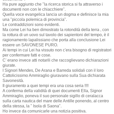
Ha pure aggiunto che "la ricerca storica si fa attraverso i
documenti non con le chiacchiere".
Quella voce evangelica lancia un dogma e definisce la mia
una "piccola polemica di provincia".
Le contraddizioni sono evidenti.
Ma come Lei ha ben dimostrato la rotondità della terra , con
la rottura di un uovo sul tavolo dei sapientoni del tempo, è il
ragionamento lapalissiano che porta alla conclusione Lei
essere un SAVONESE PURO.
Ai tempi in cui Lei ha vissuto non c'era bisogno di registratori
per confermare fatti e cose.
C' erano invece atti notarili che raccoglievano dichiarazioni
giurate.
I Signori Mendes, De Arana e Barreda solidali con il loro
Cattolicissimo Ammiraglio giuravano sulla Sua dichiarata
Savonesità.
Il giuramento a quei tempi era una cosa seria !!!!
A conferma della validità di quei documenti Ella, Signor
Ammiraglio, poneva il suo personale sigillo di ceralacca
sulla carta nautica del mare delle Antille ponendo, al centro
della stessa, la " Isola di Saona".
Ho invece da comunicarle una notizia positiva.