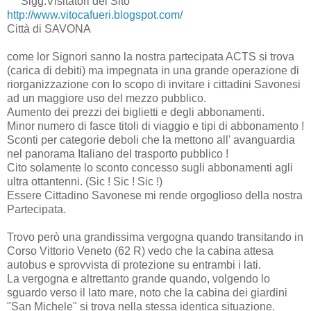
" " Sigg.Visitatori del Sito
http://www.vitocafueri.blogspot.com/
Città di SAVONA
come lor Signori sanno la nostra partecipata ACTS si trova
(carica di debiti) ma impegnata in una grande operazione di
riorganizzazione con lo scopo di invitare i cittadini Savonesi
ad un maggiore uso del mezzo pubblico.
Aumento dei prezzi dei biglietti e degli abbonamenti.
Minor numero di fasce titoli di viaggio e tipi di abbonamento !
Sconti per categorie deboli che la mettono all' avanguardia
nel panorama Italiano del trasporto pubblico !
Cito solamente lo sconto concesso sugli abbonamenti agli
ultra ottantenni. (Sic ! Sic ! Sic !)
Essere Cittadino Savonese mi rende orgoglioso della nostra
Partecipata.
Trovo però una grandissima vergogna quando transitando in
Corso Vittorio Veneto (62 R) vedo che la cabina attesa
autobus e sprovvista di protezione su entrambi i lati.
La vergogna e altrettanto grande quando, volgendo lo
sguardo verso il lato mare, noto che la cabina dei giardini
"San Michele" si trova nella stessa identica situazione.